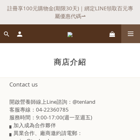
7
8
8
9
8
1
2
2
4
3
7
6
2
1
0
4
3
父親節快閃驚喜，滿$𝟏𝟖𝟖𝟖送悍瑪小禮物
註冊享100元購物金(期限30天)｜綁定LINE領取百元專
6
7
7
9
8
7
:
:
:
0
1
1
3
2
6
5
1
0
3
2
立即選購⇀
屬優惠代碼⇀
日
時
分
秒
5
6
6
8
7
6
0
0
2
1
5
4
0
2
1
4
5
5
7
6
9
5
1
0
4
3
1
0
會員首購，不限金額享【免運】優惠！（不適用於海
3
4
4
6
5
9
8
4
0
3
2
0
外）
2
3
3
5
4
8
7
3
2
1
1
2
2
4
3
7
6
2
父親節快閃驚喜，滿$𝟏𝟖𝟖𝟖送悍瑪小禮物
1
0
商店介紹
:
:
:
0
1
1
3
2
6
5
1
立即選購⇀
0
日
時
分
秒
0
0
2
1
5
4
0
1
0
4
3
Contact us
0
3
2
2
1
開啟營養師線上Line諮詢：@tenland
1
0
客服專線：04-22360785
0
服務時間：9:00-17:00(週一至週五)
▖加入成為合作夥伴
▖異業合作、廠商邀約請電郵：