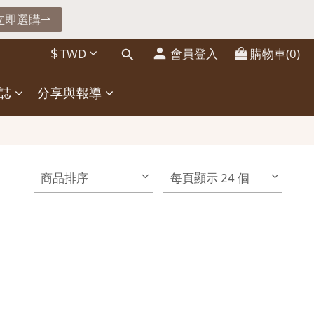
立即選購⇀
立即選購⇀
$
TWD
會員登入
購物車(0)
碼⇀
誌
分享與報導
立即選購⇀
商品排序
每頁顯示 24 個