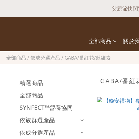
父親節快閃驚喜
父親節快閃驚喜
註
全部商品
關於
全部商品
/
依成分選產品
/
GABA/番紅花/穀維素
父親節快閃驚喜
GABA/番紅
精選商品
全部商品
SYNFECT™營養協同
依族群選產品
依成分選產品