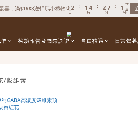
7
9
8
9
8
:
:
:
:
:
:
0
0
2
2
1
1
4
4
2
2
7
7
1
1
3
3
6
8
7
8
7
9
，滿$𝟏𝟖𝟖𝟖送悍瑪小禮物
，滿$𝟏𝟖𝟖𝟖送悍瑪小禮物
日
日
時
時
分
分
秒
秒
1
1
0
0
3
3
1
1
6
6
0
0
2
2
5
7
6
9
7
6
8
0
0
2
2
0
0
5
5
1
1
4
6
5
8
6
5
7
冊享100元購物金(期限30天)｜綁定LINE領取百元專屬優惠代
1
1
4
4
0
0
3
5
4
7
5
4
6
0
0
3
3
我們
檢驗報告及國際認證
會員禮遇
日常營養
2
4
3
6
4
9
3
5
會員首購，不限金額享【免運】優惠！（不適用於海外）
2
2
1
3
2
5
3
8
2
4
1
1
:
:
:
0
2
1
4
2
7
1
3
，滿$𝟏𝟖𝟖𝟖送悍瑪小禮物
日
時
分
秒
0
0
1
0
3
1
6
0
2
0
2
0
5
1
花/穀維素
1
4
0
0
3
2
1
0