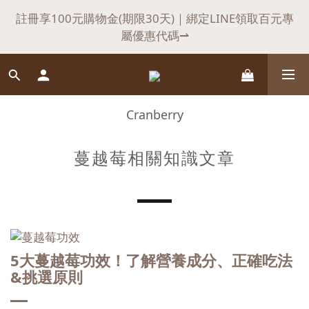
7
8
7
7
9
1
2
1
8
1
5
3
5
2
0
7
父親節快閃驚喜，滿$𝟏𝟖𝟖𝟖送悍瑪小禮物
註冊享100元購物金(期限30天)｜綁定LINE領取百元專
6
7
6
6
8
:
:
:
0
1
0
7
0
4
2
9
4
1
6
立即選購⇀
屬優惠代碼⇀
日
時
分
秒
5
6
5
5
9
7
0
6
3
1
8
3
0
5
4
5
4
4
8
6
5
2
0
7
2
4
會員首購，不限金額享【免運】優惠！（不適用於海
3
4
3
3
7
5
4
1
6
1
3
外）
2
3
2
9
2
6
4
3
0
5
0
2
Cranberry
1
2
1
8
1
5
3
父親節快閃驚喜，滿$𝟏𝟖𝟖𝟖送悍瑪小禮物
2
4
1
:
:
:
0
1
0
7
0
4
2
9
立即選購⇀
1
3
0
日
時
分
秒
蔓越莓相關知識文章
0
6
3
1
8
0
2
5
2
0
7
1
4
1
6
0
3
0
5
2
4
1
3
5大蔓越莓功效！了解營養成分、正確吃法
0
2
&挑選原則
1
0