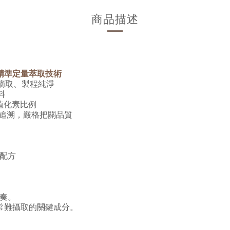
商品描述
，精準定量萃取技術
摘取、製程純淨
料
整植化素比例
整追溯，嚴格把關品質
效配方
奏。
足日常難攝取的關鍵成分。