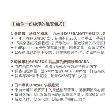
【 給你一份純淨的晚安儀式】
𝟭
最昂貴、珍稀的植萃— 西班牙SAFFRANAT™番紅花
✦
一年只在秋天收成1次，花期不到20天，全手工一朵朵
✦
15萬朵番紅花僅收穫1公斤萃取粉，極致珍稀的昂貴原
✦
FullSpectrum 全光譜萃取技術，精準定量，保留完
✦
ESG循環經濟生產模式：與在地農民合作，從原料完
𝟮
韓國專利GABAEX® 高品質乳酸菌發酵GABA
✦
乳酸菌自然發酵，高濃度GABA 有效維持穩定內在
✦
原廠指標劑量：達500mg(含GABA 100mg)，打造高
✦
韓國專利+科學實證，足量GABA可幫助入睡
𝟯
日本專利Oryza® γ-穀維素
✦
來自米糠和米胚芽中的天然植萃營養，溫和調節身心節
✦
每日 2 顆 = 約 25 碗糙米的γ-穀維素含量，濃縮補
✦
幫助入睡、促進代謝、調節生理機能三效合一