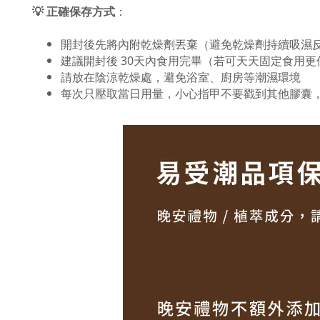
💡
正確保存方式
：
開封後先將內附乾燥劑丟棄（避免乾燥劑持續吸濕
建議開封後 30天內食用完畢（若可天天固定食用更
請放在陰涼乾燥處，避免浴室、廚房等潮濕環境
每次只壓取當日用量，小心指甲不要戳到其他膠囊