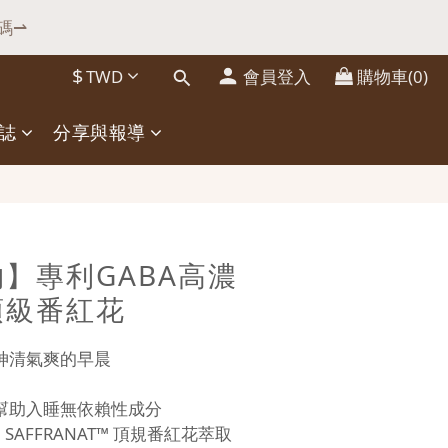
碼⇀
立即選購⇀
$
TWD
會員登入
購物車(0)
立即購買
誌
分享與報導
立即選購⇀
】專利GABA高濃
頂級番紅花
神清氣爽的早晨
幫助入睡無依賴性成分 
AFFRANAT™ 頂規番紅花萃取 