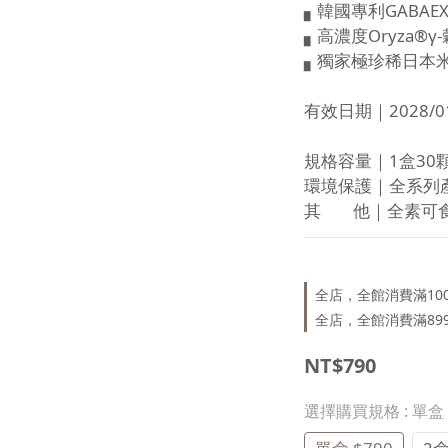
▖韓國專利GABAEX
▖高濃度Oryza®γ
▖獨家極珍稀日本
有效日期｜2028/01
規格容量｜1盒30
環境保護｜全系列產
其        他｜全素可
全店，全館消費滿10
全店，全館消費滿89
NT$790
選擇購買規格
: 單盒 