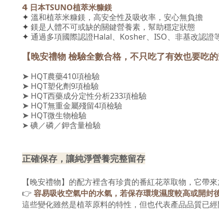
𝟰
日本TSUNO植萃米糠鎂
✦
溫和植萃米糠鎂，高安全性及吸收率，安心無負擔
✦
鎂是人體不可或缺的關鍵營養素，幫助穩定狀態
✦
通過多項國際認證Halal、Kosher、ISO、非基改認證
【晚安禮物 檢驗全數合格，不只吃了有效也要吃的
➤
HQT
農藥410項檢驗
➤
HQT
塑化劑9項檢驗
➤
HQT
西藥成分定性分析233項檢驗
➤
HQT
無重金屬殘留4項檢驗
➤
HQT
微生物檢驗
➤
碘／磷／鉀含量檢驗
正確保存，讓純淨營養完整留存
【晚安禮物】的配方裡含有珍貴的番紅花萃取物，它帶來
👉
容易吸收空氣中的水氣，若保存環境濕度較高或開封
這些變化雖然是植萃原料的特性，但也代表產品品質已經