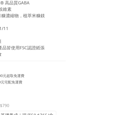
® 高品質GABA  
-穀維素 
米糠濃縮物，植萃米糠鎂
/11
顆
品皆使用FSC認證紙張
食
00元超取免運費
9元宅配免運費
$790