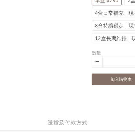
單盒 $790
2
4盒日常補充｜現省4
8盒持續穩定｜現省1
12盒長期維持｜現省
數量
加入購物車
送貨及付款方式