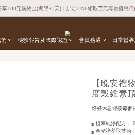
:
:
:
0
1
3
3
0
2
0
3
5
5
0
0
4
6
4
7
9
9
4
4
，滿$𝟏𝟖𝟖𝟖送悍瑪小禮物
冊享100元購物金(期限30天)｜綁定LINE領取百元專屬優惠代
日
時
分
秒
0
2
2
1
2
4
4
3
5
3
6
8
8
3
3
1
1
0
1
3
3
2
4
2
5
7
7
2
2
會員首購，不限金額享【免運】優惠！（不適用於海外）
0
0
0
2
2
1
3
1
4
6
6
1
1
:
:
:
1
1
我們
檢驗報告及國際認證
會員禮遇
日常營養
0
2
0
3
5
5
0
0
，滿$𝟏𝟖𝟖𝟖送悍瑪小禮物
日
時
分
秒
0
0
1
2
4
4
0
1
3
3
0
2
2
1
1
0
0
【晚安禮物
度穀維素
好好休息迎接每個
▖植萃純淨配方， 
▖全光譜萃取技術：S