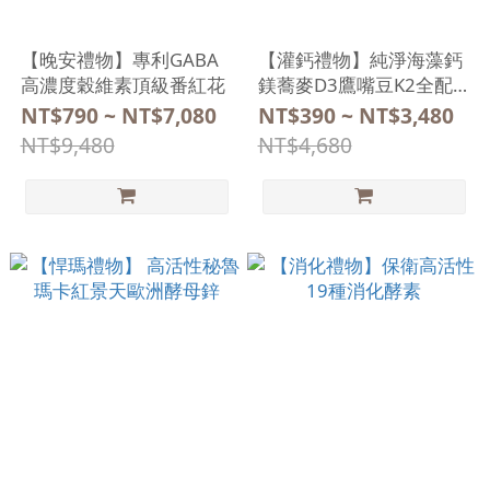
【晚安禮物】專利GABA
【灌鈣禮物】純淨海藻鈣
高濃度穀維素頂級番紅花
鎂蕎麥D3鷹嘴豆K2全配
方
NT$790 ~ NT$7,080
NT$390 ~ NT$3,480
NT$9,480
NT$4,680