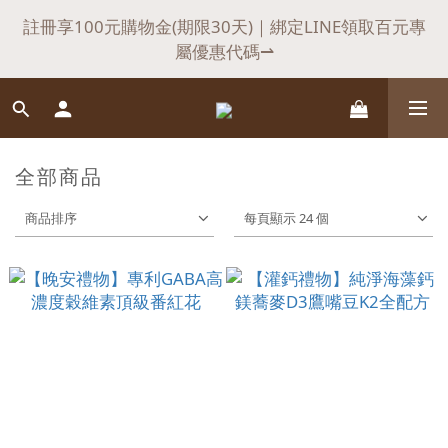
7
7
7
8
9
9
1
1
1
2
3
3
4
4
0
0
1
父親節快閃驚喜，滿$𝟏𝟖𝟖𝟖送悍瑪小禮物
1
註冊享100元購物金(期限30天)｜綁定LINE領取百元專
6
6
6
7
8
8
9
9
:
:
:
0
0
0
1
2
2
3
3
0
0
立即選購⇀
屬優惠代碼⇀
日
時
分
秒
5
5
5
6
7
7
8
8
0
1
1
2
2
4
4
4
5
6
6
7
7
0
0
1
1
會員首購，不限金額享【免運】優惠！（不適用於海
3
3
3
4
5
5
6
6
0
0
外）
2
2
2
3
4
4
5
5
1
1
1
2
3
3
4
全部商品
4
父親節快閃驚喜，滿$𝟏𝟖𝟖𝟖送悍瑪小禮物
:
:
:
0
0
0
1
2
2
3
3
立即選購⇀
商品排序
每頁顯示 24 個
日
時
分
秒
0
1
1
2
2
0
0
1
1
0
0