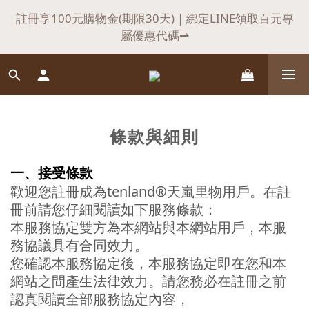
6
7
9
7
8
9
3
1
3
1
7
4
2
3
0
4
1
0
父親節快閃驚喜，滿$𝟏𝟖𝟖𝟖送悍瑪小禮物
註冊享100元購物金(期限30天)｜綁定LINE領取百元專
5
6
8
6
9
7
8
2
:
:
:
0
2
0
6
3
1
2
3
0
立即選購⇀
屬優惠代碼⇀
日
時
分
秒
4
5
7
5
8
6
7
1
1
5
2
0
1
2
9
3
4
6
4
7
5
6
0
0
4
1
0
1
會員首購，不限金額享【免運】優惠！（不適用於海
8
2
3
5
3
9
6
4
5
3
0
0
外）
7
1
2
4
2
8
5
3
4
2
6
0
1
3
1
7
4
2
3
父親節快閃驚喜，滿$𝟏𝟖𝟖𝟖送悍瑪小禮物
1
條款與細則
5
:
:
:
0
2
0
6
3
1
2
立即選購⇀
0
日
時
分
秒
4
1
5
2
0
1
一、接受條款
3
0
4
1
0
歡迎您註冊成為tenland®天嵐里物用戶。在註
2
3
0
冊前請您仔細閱讀如下服務條款：
1
2
本服務協定雙方為本網站與本網站用戶，本服
0
1
務協議具有合同效力。
0
您確認本服務協定後，本服務協定即在您和本
網站之間產生法律效力。請您務必在註冊之前
認真閱讀全部服務協定內容，