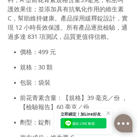
護效果佳；並添加具有抗氧化作用的維生素
C，幫助維持健康。產品採用緩釋錠設計，實
現 12 小時長效保護。所有產品逐批檢驗，通
過多達 831 項測試，品質更值得信賴。
價格：499 元
規格：30 顆
包裝：袋裝
前花青素含量：【規格】39 毫克／份 ，
【檢驗報告】60 毫克／份
立即綁定！加Line好友領取$100購物金
劑型：錠劑
連結 LINE 帳號