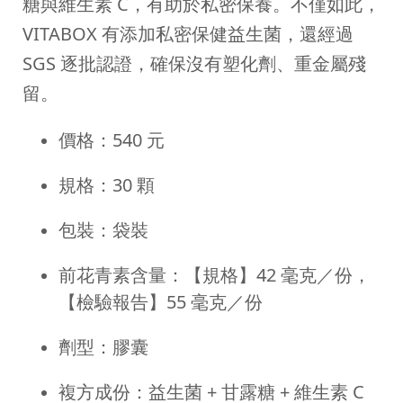
糖與維生素 C，有助於私密保養。不僅如此，
VITABOX 有添加私密保健益生菌，還經過
SGS 逐批認證，確保沒有塑化劑、重金屬殘
留。
價格：540 元
規格：30 顆
包裝：袋裝
前花青素含量：【規格】42 毫克／份，
【檢驗報告】55 毫克／份
劑型：膠囊
複方成份：益生菌 + 甘露糖 + 維生素 C