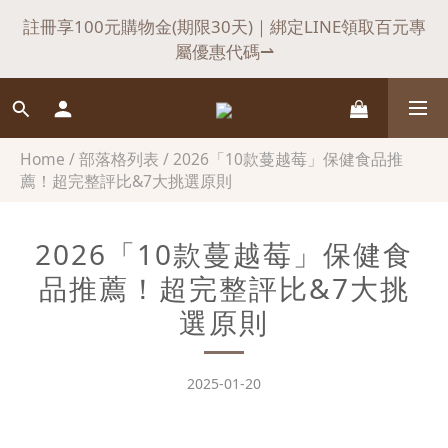
7
7
7
7
1
1
1
4
5
5
4
1
1
2
2
1
父親節快閃驚喜，滿$𝟏𝟖𝟖𝟖送悍瑪小禮物
註冊享100元購物金(期限30天)｜綁定LINE領取百元專
6
6
6
9
9
6
:
:
:
0
0
0
3
4
4
3
0
0
1
1
0
立即選購⇀
屬優惠代碼⇀
日
時
分
秒
5
5
5
8
9
9
8
5
2
3
3
2
0
0
4
4
4
7
8
8
7
4
1
2
2
1
會員首購，不限金額享【免運】優惠！（不適用於海
3
3
3
6
7
7
6
3
0
1
1
0
外）
2
2
2
5
6
6
5
2
0
0
Home
/
部落格列表
/
2026「10款蔓越莓」保健食品推
1
1
1
4
5
5
4
1
父親節快閃驚喜，滿$𝟏𝟖𝟖𝟖送悍瑪小禮物
薦！超完整評比&7大挑選原則
:
:
:
0
0
0
3
4
4
3
0
立即選購⇀
日
時
分
秒
2
3
3
2
2026「10款蔓越莓」保健食
1
2
2
1
品推薦！超完整評比&7大挑
0
1
1
0
0
0
選原則
2025-01-20