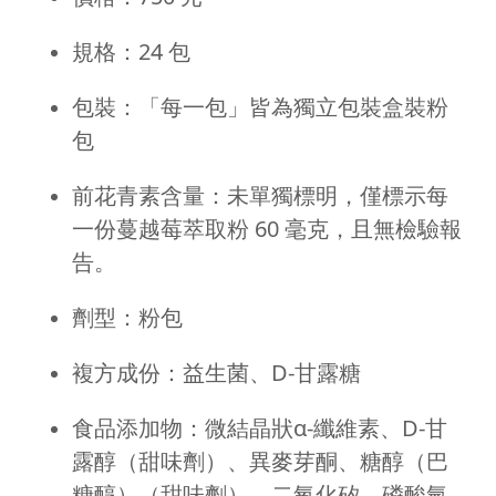
規格：24 包
包裝：「每一包」皆為獨立包裝盒裝粉
包
前花青素含量：未單獨標明，僅標示每
一份蔓越莓萃取粉 60 毫克，且無檢驗報
告。
劑型：粉包
複方成份：益生菌、D-甘露糖
食品添加物：微結晶狀α-纖維素、D-甘
露醇（甜味劑）、異麥芽酮、糖醇（巴
糖醇）（甜味劑）、二氧化矽、磷酸氫