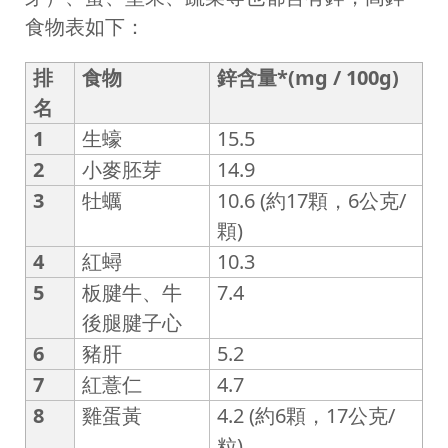
食物表如下：
排
食物
鋅含量*(mg / 100g)
名
1
生蠔
15.5
2
小麥胚芽
14.9
3
牡蠣
10.6 (約17顆，6公克/
顆)
4
紅蟳
10.3
5
板腱牛、牛
7.4
後腿腱子心
6
豬肝
5.2
7
紅薏仁
4.7
8
雞蛋黃
4.2 (約6顆，17公克/
粒)