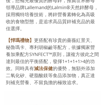
後，想補充最優質的酵母鋅，推薦世界酵母
領導品牌Lallemand的Lalmin®天然鋅酵母，
採用獨特培養技術，將鋅營養素轉化為高吸
收的食物型態，是追求高品質鋅補充品的最
佳選擇。
【悍瑪禮物】
更搭配有珍貴的薔薇紅景天、
秘魯瑪卡、專利胡椒鹼等配方，依據獨家營
養加乘配方SYNFECT™原則，讓複方彼此之間
達到最佳的平衡搭配，發揮1+1+1+1>4的功
效。同時具有
減法保健
的優勢，無額外添加
二氧化矽、硬脂酸鎂等食品添加物，真正達
到補充營養、不留負擔的極致追求。