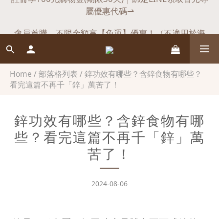
註冊享100元購物金(期限30天)｜綁定LINE領取百元專
會員首購，不限金額享【免運】優惠！（不適用於海
屬優惠代碼⇀
外）
註冊享100元購物金(期限30天)｜綁定LINE領取百元專
屬優惠代碼⇀
Home
/
部落格列表
/
鋅功效有哪些？含鋅食物有哪些？
看完這篇不再千「鋅」萬苦了！
鋅功效有哪些？含鋅食物有哪
些？看完這篇不再千「鋅」萬
苦了！
2024-08-06