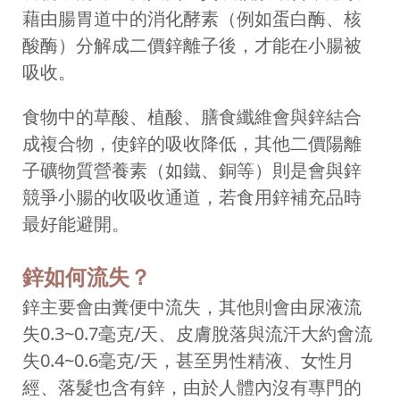
藉由腸胃道中的消化酵素（例如蛋白酶、核
酸酶）分解成二價鋅離子後，才能在小腸被
吸收。
食物中的草酸、植酸、膳食纖維會與鋅結合
成複合物，使鋅的吸收降低，其他二價陽離
子礦物質營養素（如鐵、銅等）則是會與鋅
競爭小腸的收吸收通道，若食用鋅補充品時
最好能避開。
鋅如何流失？
鋅主要會由糞便中流失，其他則會由尿液流
失0.3~0.7毫克/天、皮膚脫落與流汗大約會流
失0.4~0.6毫克/天，甚至男性精液、女性月
經、落髮也含有鋅，由於人體內沒有專門的