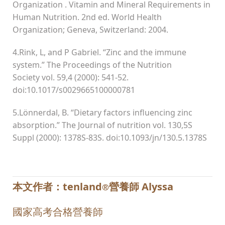
Organization . Vitamin and Mineral Requirements in
Human Nutrition. 2nd ed. World Health
Organization; Geneva, Switzerland: 2004.
4.Rink, L, and P Gabriel. “Zinc and the immune
system.” The Proceedings of the Nutrition
Society vol. 59,4 (2000): 541-52.
doi:10.1017/s0029665100000781
5.Lönnerdal, B. “Dietary factors influencing zinc
absorption.” The Journal of nutrition vol. 130,5S
Suppl (2000): 1378S-83S. doi:10.1093/jn/130.5.1378S
本文作者：tenland
營養師 Alyssa
®
國家高考合格營養師